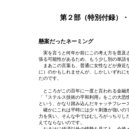
第２部（特別付録）
懸案だったネーミング
実を言うと何年か前にこの考え方を普及さ
張る可能性があるため、もう少し別の単語
まあこの言葉も、普通に女性などが身近な
に）のかもしれませんが、しかしいずれに
たのです。
ところがこの百年に一度と言われる金融危
「『ステルス技術の平和利用』をこの大恐
という、かなり踏み込んだキャッチフレー
確かにこれは平時には少々刺激が強いので
力を失い、そんな中ではむしろがっちりし
えてならないのです。
おまけに経済以外の情勢を見ても、今後イ