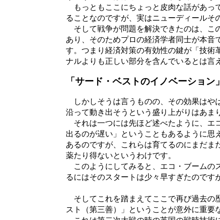
もっともここにちょっと皮肉な話があって
ることなのですが、実はニューディールそ
そして戦争が問題を解決できたのは、この
あり、そのためプロの経済学者同士が本音
す。つまり経済対策の有効性の鍵が「技術
ナルよりも正しい部分を含んでいるとは言
「サード・ベストのイノベーション
しかしそうは言うものの、その効果はやは
沿って動き出そうという盛り上がりはあま
それは一つには先ほど述べたように、エコ
出るのが遅い」ということもあるように思
あるのですが、これらは育てるのにまだま
薬たり得ないというわけです。
このようにしてみると、エコ・ブームのス
るにはそのスタートは少々早すぎたのです
そしてこれを踏まえてここで再び過去の歴
スト（第三善）」ということが意外に重要