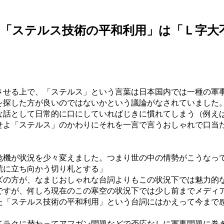
・「ステルス技術の平和利用」は「Ｌ字大
せる上で、「ステルス」という言葉は日本国内では一種の軍
を探した方が良いのではないかという議論がなされていました
話として日常的に口にしていればじきに慣れてしまう（例え
せよ「ステルス」のかわりにそれを一言で言うおしゃれで口当
機が状況を少々変えました。つまり世の中の情勢がこうなっ
慌に立ち向かう切り札とする」
ズの方が、なまじおしゃれな台詞よりもこの状況下では魅力的
すが、何しろ現在のこの寒空の状況下では少し前までメディ
た「ステルス技術の平和利用」という台詞にはかえって今まで
ラクに替わってアフガン問題などで否応なしに軍事問題に巻