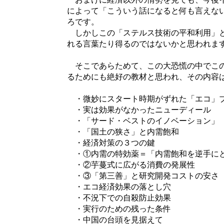
によって「こういう話になると何も言えな
ろです。
しかしこの「ステルス技術の平和利用」と
れる言葉たり得るのではないかと思われま
そこであらためて、この大恐慌の中でこの
るためにも絶好の教材と思われ、その内容
・微妙にスタート時期がずれた「エコ」
・実は効果がなかったニューディール
・「サード・ベストのイノベーション」
・「国土の狭さ」と内需飽和
・経済対策の３つの鍵
・①内需の特効薬＝「内需飽和を逆手に
・②芋蔓式に広がる消費の発展性
・③「第三善」と研究開発コストの安さ
・エコ経済効果の落とし穴
・不況下での自殺防止効果
・実行のための残った条件
・中国の台頭を見据えて