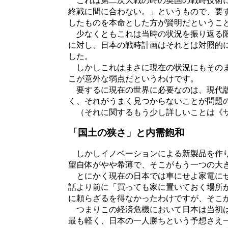
これは第二次大戦の時の英国の戦時技術に
終戦に間に合わない。」というもので、要
したものを本命とした方が賢明だというこ
少なくともこれは当時の状況を振り返る限
に対し、日本の戦時計画はそれとは対照的
した。
しかしこれはまさに現在の状況にもそのま
こが意外な弱点だというわけです。
要するに現在の世界に必要なのは、現代版
く、それがうまく見つからないことが問題
（それに関するもう少し詳しいことは《サ
「国土の狭さ」と内需飽和
しかしイノベーションによる新製品を作り
望自体がやや希薄で、そこがもう一つの大
とにかく現在の日本では車にせよ家電にせ
話より前に「買っても家に置いておく場所
に頼らざるを得なかったわけですが、そこ
つまりこの経済危機において日本は当初は
最も軽く、日本の一人勝ちという予想さえ