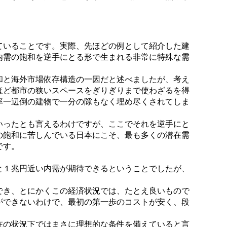
ていることです。実際、先ほどの例として紹介した建
内需の飽和を逆手にとる形で生まれる非常に特殊な需
和と海外市場依存構造の一因だと述べましたが、考え
ほど都市の狭いスペースをぎりぎりまで使わざるを得
率一辺倒の建物で一分の隙もなく埋め尽くされてしま
いったとも言えるわけですが、ここでそれを逆手にと
の飽和に苦しんでいる日本にこそ、最も多くの潜在需
です。
と１兆円近い内需が期待できるということでしたが、
でき、とにかくこの経済状況では、たとえ良いもので
ができないわけで、最初の第一歩のコストが安く、段
在の状況下ではまさに理想的な条件を備えていると言