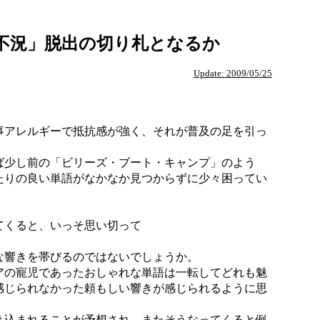
不況」脱出の切り札となるか
Update: 2009/05/25
事アレルギーで抵抗感が強く、それが普及の足を引っ
。
ば少し前の「ビリーズ・ブート・キャンプ」のよう
たりの良い単語がなかなか見つからずに少々困ってい
てくると、いっそ思い切って
な響きを帯びるのではないでしょうか。
アの寵児であったおしゃれな単語は一転してどれも魅
感じられなかった頼もしい響きが感じられるように思
き込まれることが予想され、またそうなってくると例