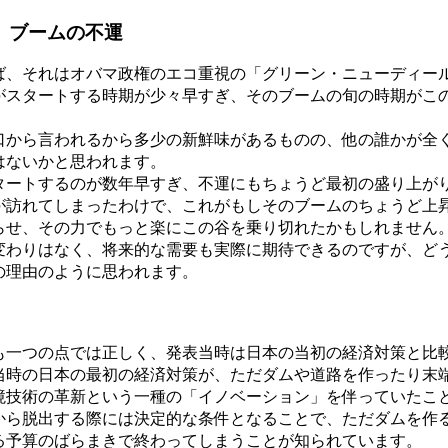
」ブームの不運
、それはオバマ政権のエコ重視の「グリーン・ニューディー
がスタートする時期が少々早すぎ、そのブームの旬の時期がこ
から言われるから多少の新鮮味があるものの、他の誰かが全
はないかと思われます。
ートするのが数年早すぎ、不運にもちょうど最初の盛り上が
が訪れてしまったわけで、これがもしそのブームのちょうど上
らせ、その力でもっと楽にこの谷を乗り切れたかもしれません
わりはなく、将来的な需要も実際に期待できるのですが、ど
の理由のように思われます。
一つの点では正しく、発表当時は日本の当初の経済対策と比
時の日本の最初の経済対策が、ただダムや道路を作ったり末
境技術の革新という一種の「イノベーション」を伴っていたこ
ら脱出する際には決定的な条件となることで、ただダムを作
る予算のばらまきで終わってしまうことが知られています。