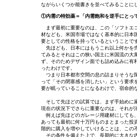
ながらいくつか能書きを並べてみることに
①内需の特効薬＝「内需飽和を逆手にとっ
まず最初に重要なのは、この「ソフトエコ
材なども、米国市場ではなく基本的に日本
要としての性格を持っているということで
先ほども、日本にはもうこれ以上何かを売
てみるとそれはこの狭い国土に米国流の大
ず、そのためデザイン面でも詰め込みに有
ったわけです。
つまり日本都市空間の息の詰まりそうな閉
って「その閉塞感を消したい」という要求
要が眠っていることになるわけで、宿命的
そして先ほどの試算では、まず手始めに家
現在の状況下でさらに重要なのは、それが
例えば先ほどのガレージ用建材にしても、
あっても最初に何十万円ものまとまった投
階的に購入を増やしていけることは、この
その条件を備えた上で、長期的に大きな内