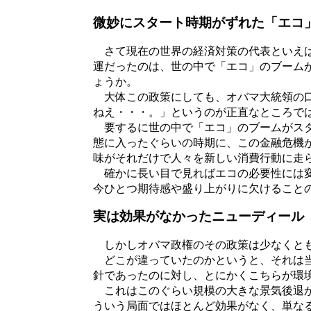
微妙にスタート時期がずれた「エコ
さて現在の世界の経済対策の代表といえば
運だったのは、世の中で「エコ」のブーム
ょうか。
大体この政策にしても、オバマ大統領の口
ねえ・・・。」というのが正直なところで
要するに世の中で「エコ」のブームがスタ
態に入ったぐらいの時期に、この金融危機
味がそれだけで人々を新しい消費行動に走
確かに長い目で見ればエコの必要性には変
今ひとつ期待感や盛り上がりに欠けること
実は効果がなかったニューディール
しかしオバマ政権のその政策は少なくとも
どこが違っていたのかというと、それは当
針であったのに対し、とにかくこちらが環
これはこのぐらい規模の大きな景気後退か
ういう局面ではほとんど効果がなく、単な