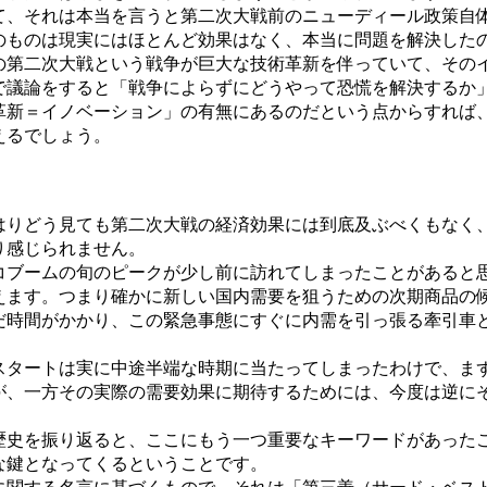
、それは本当を言うと第二次大戦前のニューディール政策自
のものは現実にはほとんど効果はなく、本当に問題を解決した
第二次大戦という戦争が巨大な技術革新を伴っていて、その
で議論をすると「戦争によらずにどうやって恐慌を解決するか
革新＝イノベーション」の有無にあるのだという点からすれば
えるでしょう。
」
りどう見ても第二次大戦の経済効果には到底及ぶべくもなく
り感じられません。
ブームの旬のピークが少し前に訪れてしまったことがあると
えます。つまり確かに新しい国内需要を狙うための次期商品の
だ時間がかかり、この緊急事態にすぐに内需を引っ張る牽引車
タートは実に中途半端な時期に当たってしまったわけで、ま
が、一方その実際の需要効果に期待するためには、今度は逆に
史を振り返ると、ここにもう一つ重要なキーワードがあった
な鍵となってくるということです。