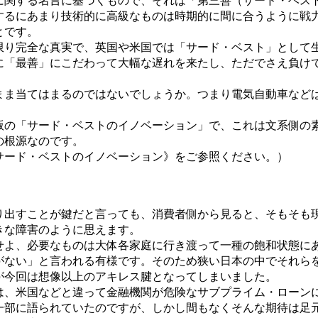
関する名言に基づくもので、それは「第三善（サード・ベス
するにあまり技術的に高級なものは時期的に間に合うように戦
とです。
り完全な真実で、英国や米国では「サード・ベスト」として
に「最善」にこだわって大幅な遅れを来たし、ただでさえ負け
ま当てはまるのではないでしょうか。つまり電気自動車などは
の「サード・ベストのイノベーション」で、これは文系側の
の根源なのです。
ード・ベストのイノベーション》をご参照ください。）
出すことが鍵だと言っても、消費者側から見ると、そもそも
きな障害のように思えます。
よ、必要なものは大体各家庭に行き渡って一種の飽和状態に
がない」と言われる有様です。そのため狭い日本の中でそれら
が今回は想像以上のアキレス腱となってしまいました。
、米国などと違って金融機関が危険なサブプライム・ローン
一部に語られていたのですが、しかし間もなくそんな期待は足