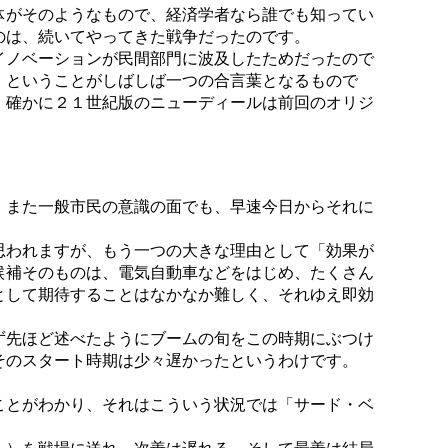
体がそのようなもので、経済学者なら誰でも知ってい
のは、続いてやってきた戦争だったのです。
イノベーションが民間部門に波及したためだったので
」ということがしばしば一つの合言葉となるもので
、確かに２１世紀版のニューディールは前回のオリジ
、また一般市民の意識の面でも、早速今日からそれに
思われますが、もう一つの大きな理由として「効果が
候補そのものは、電気自動車などをはじめ、たくさん
として期待することはなかなか難しく、それゆえ即効
ず先ほど述べたようにブームの旬をこの時期にぶつけ
そのスタート時期は少々遅かったというわけです。
ことがわかり、それはこういう状況では「サード・ベ