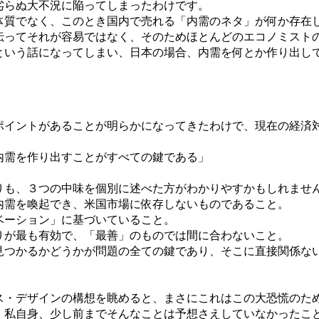
劣らぬ大不況に陥ってしまったわけです。
質でなく、このとき国内で売れる「内需のネタ」が何か存在
伝ってそれが容易ではなく、そのためほとんどのエコノミスト
という話になってしまい、日本の場合、内需を何とか作り出し
イントがあることが明らかになってきたわけで、現在の経済
内需を作り出すことがすべての鍵である」
も、３つの中味を個別に述べた方がわかりやすかもしれませ
需を喚起でき、米国市場に依存しないものであること。
ーション」に基づいていること。
が最も有効で、「最善」のものでは間に合わないこと。
見つかるかどうかが問題の全ての鍵であり、そこに直接関係な
・デザインの構想を眺めると、まさにこれはこの大恐慌のた
、私自身、少し前までそんなことは予想さえしていなかったこ