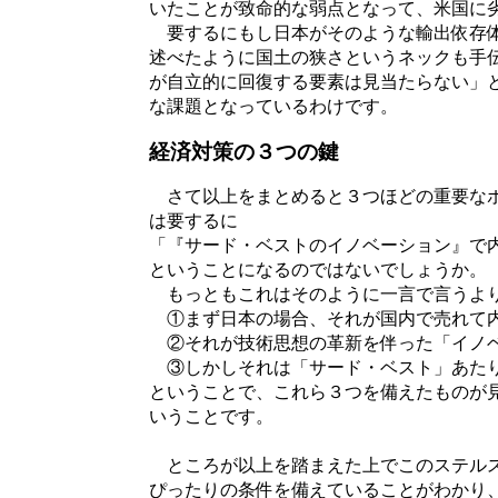
いたことが致命的な弱点となって、米国に
要するにもし日本がそのような輸出依存体
述べたように国土の狭さというネックも手
が自立的に回復する要素は見当たらない」
な課題となっているわけです。
経済対策の３つの鍵
さて以上をまとめると３つほどの重要なポ
は要するに
「『サード・ベストのイノベーション』で
ということになるのではないでしょうか。
もっともこれはそのように一言で言うより
①まず日本の場合、それが国内で売れて内
②それが技術思想の革新を伴った「イノベ
③しかしそれは「サード・ベスト」あたり
ということで、これら３つを備えたものが
いうことです。
ところが以上を踏まえた上でこのステルス
ぴったりの条件を備えていることがわかり