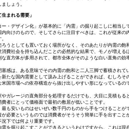
しましょう。
て生まれる需要」
ー・デザイン化」が基本的に「内需」の掘り起こしに相当し
国内向けのもので、そしてさらに注目すべきは、これが従来の
す。
ろうとしても置いておく場所がなく、そのあたりが内需の飽
衆消費社会を持ち込んだことの必然的な結果で、モノが増える
利な直方体が多用されて、都市全体がそのような白い直角の効
塞感は、ある意味でその内需の飽和と二人三脚で蓄積されて
を新たな国内需要として汲み上げることができれば、むしろそ
な米国市場への依存構造から抜け出しやすい形になっているの
やガレージの直角部分を処理するだけでも、大目に見積もる
消費者にとって価格面で最初の敷居が低いことです。
最も安いものはせいぜい数千円のものから手をつけることが
資が必要というものでは消費者がそうそう簡単に手を出すこと
不況下では何より重要です。
需を掘り起こすことができるというわけですから、これは現