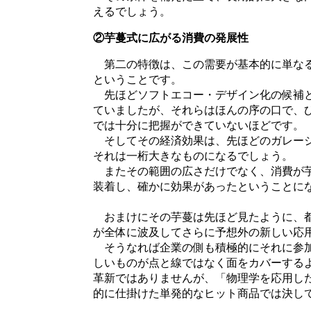
えるでしょう。
②芋蔓式に広がる消費の発展性
第二の特徴は、この需要が基本的に単なる
ということです。
先ほどソフトエコー・デザイン化の候補と
ていましたが、それらはほんの序の口で、
では十分に把握ができていないほどです。
そしてその経済効果は、先ほどのガレージ
それは一桁大きなものになるでしょう。
またその範囲の広さだけでなく、消費が芋
装着し、確かに効果があったということに
おまけにその芋蔓は先ほど見たように、都
が全体に波及してさらに予想外の新しい応
そうなれば企業の側も積極的にそれに参加
しいものが点と線ではなく面をカバーする
革新ではありませんが、「物理学を応用し
的に仕掛けた単発的なヒット商品では決し