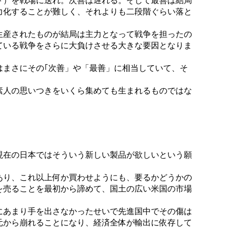
ト）を戦場に送れ。次善は遅れる。そして最善は結局
力化することが難しく、それよりも二段階ぐらい落と
生産されたものが結局は主力となって戦争を担ったの
ている戦争をさらに大負けさせる大きな要因となりま
まさにその｢次善」や「最善」に相当していて、そ
素人の思いつきをいくら集めても生まれるものではな
現在の日本ではそういう新しい製品が欲しいという願
あり、これ以上何か買わせようにも、要るかどうかの
を売ることを最初から諦めて、国土の広い米国の市場
にあまり手を出さなかったせいで先進国中でその傷は
元から崩れることになり、経済全体が輸出に依存して