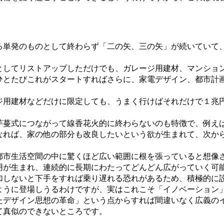
単発のものとして終わらず「二の矢、三の矢」が続いていて
してリストアップしただけでも、ガレージ用建材、マンショ
ひとたびこれがスタートすればさらに、家電デザイン、都市計
用建材などだけに限定しても、うまく行けばそれだけで１兆
蔓式につながって線香花火的に終わらないのも特徴で、例え
なれば、家の他の部分も改良したいという欲が生まれて、次か
市生活空間の中に驚くほど広い範囲に根を張っていると想像
用が生まれ、連続的に長期にわたってどんどん広がっていく可
しないと下手をすれば乗り遅れる恐れがあるため、積極的に
ように登場しうるわけですが、実はこれこそ「イノベーション
たデザイン思想の革命」という点からすれば間違いなく広義の
て真似のできないところです。