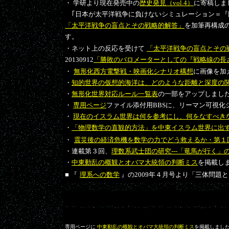
・ 学研より現在発売中の
歴史発見（vol.4）
に寄稿しました
｢日本が太平洋戦争に負けないシミュレーション＝『
「太平洋戦争の盲点とその戦略的解答」
を加筆再構成
す。
・ネット上の反応を受けて
「太平洋戦争の盲点とその
20130912
「勝敗のバロメーターとしての『戦略線の長
・
無形化西方電撃戦・映画化シナリオ構想
に画像を加えて
・
知的世界の仮想的海洋は、どのような距離と深度の
・
無形化世界対応ルール一覧表
の一部をアップしました(20
・
専用ページ
ファイル添付用BBSに、リーマン可視化シナ
・
現在のイスラム世界は何を参考にし、何をなすべき
・
「物理数学の直観的方法」を中東イスラム世界に出
・
震災後の経済危機を数学の力でどう救えるか・第１
・連載第３回、
理数系武士団の研究‐‐‐「竜馬が行く
・
中東動乱の概観とオバマ大統領の判断ミス
を掲載しまし
■ 『
理系への数学
』の2009
年４月号より「三体問題と
専用ページに
中東動乱の概観とオバマ大統領の判断ミス
を掲載しました(2