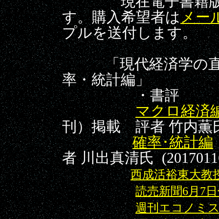
現在電子書籍版の
す。購入希望者は
メー
プルを送付します。
「現代経済学の直
率・統計編」
・書評
マクロ経済
刊）掲載 評者 竹内薫氏（
確率･統計編
者 川出真清氏 (2017011
西成活裕東大教
読売新聞6月7
週刊エコノミス