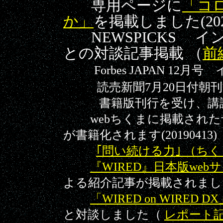
専用ページに
「コ
か」
を掲載しました(2020
NEWSPICKS イ
との対談記事掲載 （
前
Forbes JAPAN 1
読売新聞7月20日付朝
書籍版刊行を受け、講
webちくま
に掲載された
が書籍化されます(20190413)
｢問い続ける力｣ （ち
『WIRED』
日本版web
よる紹介記事が掲載されました（
「WIRED on WIRED D
と対談しました（
レポート