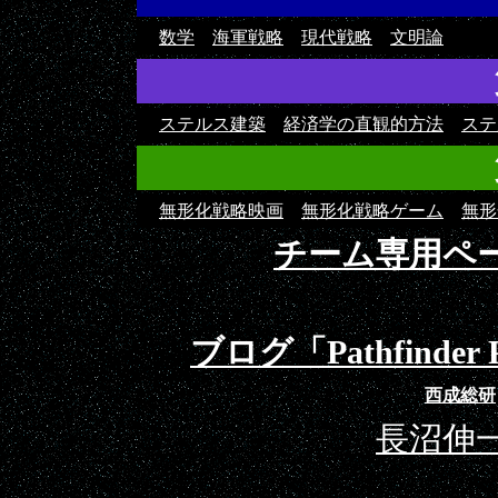
数学
海軍戦略
現代戦略
文明論
ステルス建築
経済学の直観的方法
ステ
無形化戦略映画
無形化戦略ゲーム
無形
チーム専用ペ
ブログ「Pathfinder P
西成総研
長沼伸