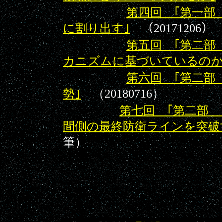
第四回 ｢第一部
に割り出す｣
（20171206）
第五回 ｢第二部
カニズムに基づいているのか
第六回 ｢第二部
勢｣
（20180716）
第七回 ｢第二部 
間側の最終防衛ラインを突破
筆）