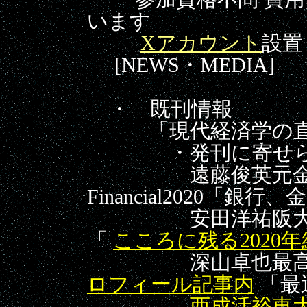
います
Xアカウント
[NEWS・MEDIA]
・ 既刊情報
「現代経済学の直観
・発刊に寄せら
遠藤
俊英
元
Financial2020
「銀行、
安田洋祐阪大経済学部
「
こ
ころに残る2020
深山卓也最高裁判
ロフィール記事内
「最
西成活裕東