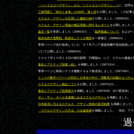
「ハードエコーデザイン」から「ソフトエコーデザイン」へ
に、説明を加
三体問題と『部分と全体』の300年 第１回
を公開しました。この記事
ステルス・デザインを応用した建材の例
を公開しました（20090326）。
ステルス・デザイン理論の検証実験に関するレポート
を公開しました（20
論文一覧
を更新しました（20081013）。
「
臨界曲線について
」
および
へ
無形化西方電撃戦・映画化シナリオ構想
を一部修正（20080616）。
専用ページで先行発表していた「９７年アジア通貨危機可視化映画シナ
ジにて公開しました（20080516）。
２００７年１０月１４日の朝日新聞「日曜版be」にて、ステルス建築
進化とアクティブ知覚（続）
を掲載しました（20071014）。
専用ページに映画シナリオ艦船ＣＧを３枚追加しました（20071003）。
インドの数学パワーへの対応と日本史の中の「理数系の頭脳をもつサム
ステルスデザイン検証ソフト
を公開しました（20070223）。
進化とアクティブ知覚能力
を掲載しました（20070206 0217図追加）。
ポン・デュ・ガール水道橋にみるステルスデザイン
を掲載しました。
日本経済に与えるステルス・デザイン技術の経済効果
を掲載しました
「ステルスデザインの方法」の出版挨拶
を掲載しました。 現在、アマ
過