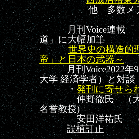
他 多数メデ
月刊
Voice連載
「
道」に大幅加筆
世界史の構造的
帝」と日本の武器～
月刊
Voice20
22
大学 経済学者）と対談
・
発刊に寄せら
仲野徹氏 （
名誉教授
)
安田洋祐氏 
誤植訂正