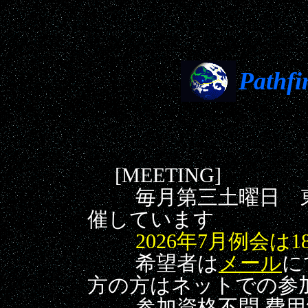
Pathfi
[MEETING]
毎月第三土曜日 東
催しています
2026年7月例会は1
希望者は
メール
に
方の方はネットでの参
参加資格不問 費用