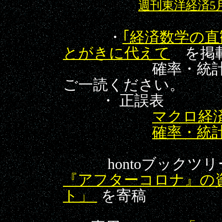
週刊東洋経済5
・
｢経済数学の直
とがきに代えて
を掲載し
確率・統計編発
ご一読ください。
・ 正誤表
マクロ経
確率・統
hontoブックツリ
『アフターコロナ』の
ト」
を寄稿