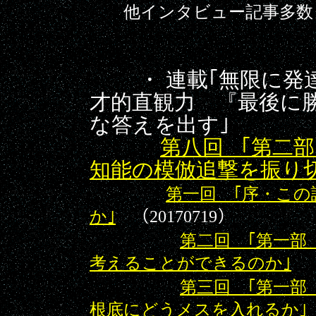
他インタビュー記事多数
・ 連載｢無限に発達
才的直観力 『最後に
な答えを出す｣
第八回 ｢第二部
知能の模倣追撃を振り
第一回 ｢序・こ
か｣
（20170719）
第二回 ｢第一部
考えることができるのか｣
第三回 ｢第一部
根底にどうメスを入れるか｣