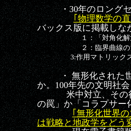
・30年のロングセ
｢物理数学の
バックス版に掲載しな
１：「対角化解
２：臨界曲線の
3:作用マトリックスに
・ 無形化された世
か。100年先の文明
米中対立、その行
の罠」か「コラプサー
｢
無形化世界の
は戦略と地政学をどう