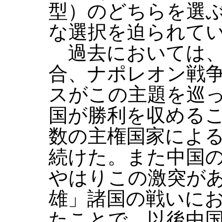
型）のどちらを選
な選択を迫られて
過去においては、
合、ナポレオン戦
スがこの主題を巡
国が勝利を収める
数の主権国家によ
続けた。また中国
やはりこの激突が
雄」諸国の戦いに
たことで、以後中