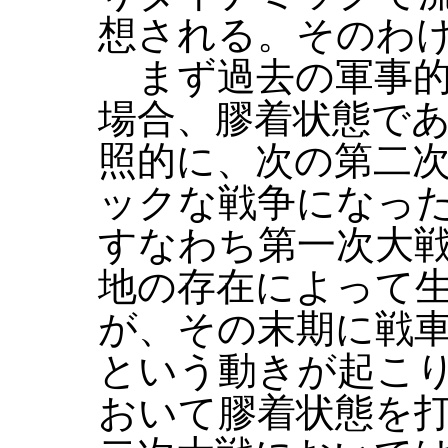
想される。そのわ
まず過去の軍事的
場合、膠着状態で
照的に、次の第二
ックな戦争になっ
すなわち第一次大
地の存在によって
が、その末期に戦
という動きが起こ
おいて膠着状態を