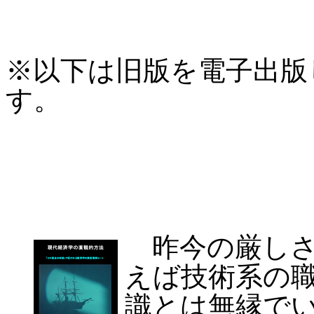
※以下は旧版を電子出版
す。
昨今の厳しさ
えば技術系の
識とは無縁で