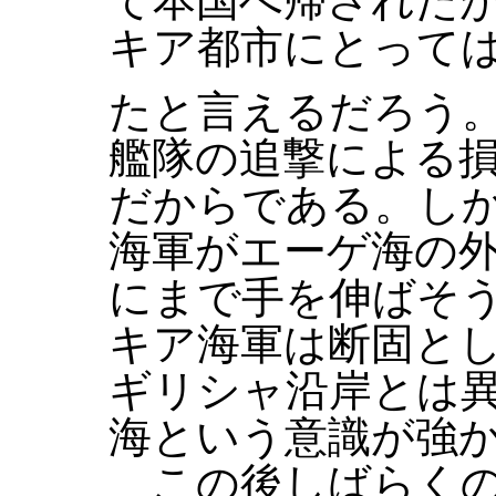
て本国へ帰された
キア都市にとって
たと言えるだろう
艦隊の追撃による
だからである。し
海軍がエーゲ海の
にまで手を伸ばそ
キア海軍は断固と
ギリシャ沿岸とは
海という意識が強
この後しばらくの