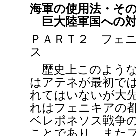
海軍の使用法・そ
巨大陸軍国への対
ＰＡＲＴ２ フェ
ス
歴史上このような
はアテネが最初で
れてはいないが大
れはフェニキアの
ベレポネソス戦争
ことであり、また