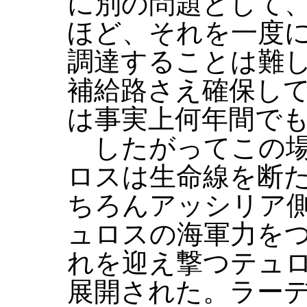
に別の問題として
ほど、それを一度
調達することは難
補給路さえ確保し
は事実上何年間で
したがってこの場
ロスは生命線を断
ちろんアッシリア
ュロスの海軍力を
れを迎え撃つテュ
展開された。ラー