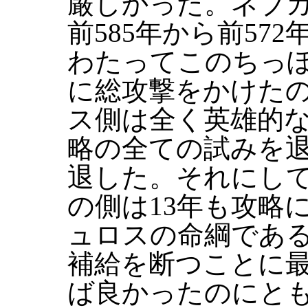
厳しかった。ネブ
前585年から前57
わたってこのちっ
に総攻撃をかけた
ス側は全く英雄的
略の全ての試みを
退した。それにし
の側は13年も攻略
ュロスの命綱であ
補給を断つことに
ば良かったのにと