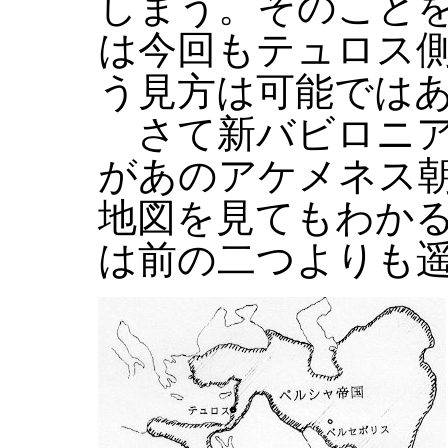
しまう。そのこと
は今回もテュロス
う見方は可能では
さて新バビロニア
があのアケメネス
地図を見てもわか
は前の二つよりも