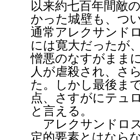
以来約七百年間敵
かった城壁も、つ
通常アレクサンド
には寛大だったが
憎悪のなすがまま
人が虐殺され、さ
た。しかし最後ま
点、さすがにテュ
と言える。
アレクサンドロス
定的要素とはなら