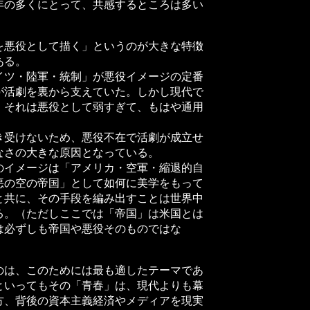
年の多くにとって、共感するところは多い
悪役として描く」というのが大きな特徴
ある。
ツ・陸軍・統制」が悪役イメージの定番
が活劇を裏から支えていた。しかし現代で
、それは悪役として弱すぎて、もはや通用
受けないため、悪役不在で活劇が成立せ
なさの大きな原因となっている。
イメージは「アメリカ・空軍・縮退的自
悪の空の帝国」として如何に美学をもって
と共に、その手段を編み出すことは世界中
る。（ただしここでは「帝国」は米国とは
は必ずしも帝国や悪役そのものではな
は、このためには最も適したテーマであ
といってもその「青春」は、現代よりも幕
方、背後の資本主義経済やメディアを現実