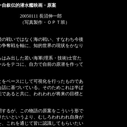
ー自叙伝的潜水艦映画・原案
 長沼伸一郎
ＯＰＴ班）
の戦いではなく海の戦い、すなわち今後
の争奪戦を軸に、知的世界の現状をかなり
はみ出した若い海軍(理系・技術)士官た
ールをテコに、自力で自前の原潜を作って
をベースにして可視化を行ったものであ
会話に基づいている。そのためこれは半ば
伝であると共に、われわれが将来の目標と
するが、この物語の原案をこういう形で
りたいというより、むしろわれわれ自身が
を、これを通じて皆に認識してもらいたい