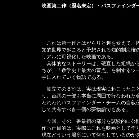
映画第二作（題名未定）・パスファインダ
20050111
（写真製作・
これは第一作とはがらりと趣を変えて、陸
知的世界で起こると予想される知的制海権
リアルに可視化した映画である。
具体的なストーリーは、硬直した組織から
ちが、「数学史上最大の盲点」を制するツ
手に入れていく物語である。
筋立ての８割は、実は現実に起こったこと
り、台詞の一部も本当に周囲で行なわれた
われわれパスファインダー・チームの自叙
して共有すべき一個の夢物語でもある。
今回、その一番最初の部分を試験的に公開
作った目的は、実際にこれを映画として作
現在どういう場所にいて何をしているのか