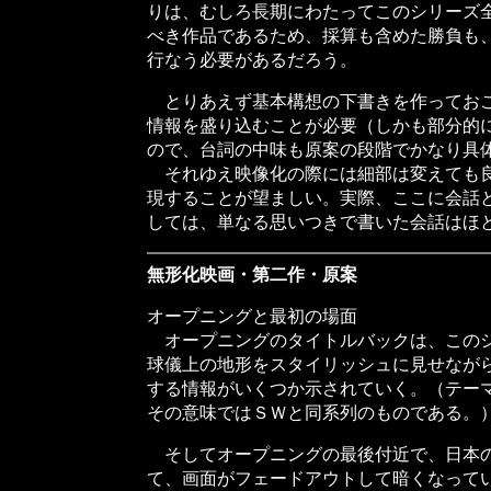
りは、むしろ長期にわたってこのシリーズ
べき作品であるため、採算も含めた勝負も
行なう必要があるだろう。
とりあえず基本構想の下書きを作っておこ
情報を盛り込むことが必要（しかも部分的
ので、台詞の中味も原案の段階でかなり具
それゆえ映像化の際には細部は変えても良
現することが望ましい。実際、ここに会話
しては、単なる思いつきで書いた会話はほ
無形化映画・第二作・原案
オープニングと最初の場面
オープニングのタイトルバックは、このシ
球儀上の地形をスタイリッシュに見せなが
する情報がいくつか示されていく。（テー
その意味ではＳＷと同系列のものである。
そしてオープニングの最後付近で、日本の
て、画面がフェードアウトして暗くなって