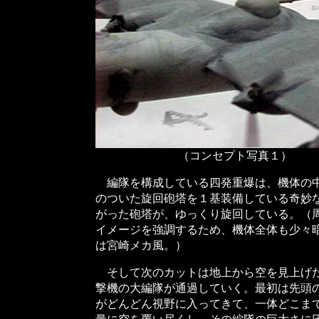
（コンセプト写真１）
編隊を構成している四発重爆は、機体の中
のついた旋回砲塔を１基装備している奇妙
がった砲塔が、ゆっくり旋回している。（
イメージを強調するため、機体全体も少々
は宮崎メカ風。）
そして次のカットは地上から空を見上げた
撃機の大編隊が通過していく。最初は先頭
がどんどん視野に入ってきて、一体どこま