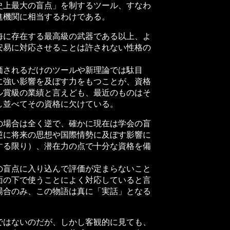
上最大の盲点」を制するツール、すなわ
進機関に相当するわけである。
に存在する最高級の武器である以上、よ
安易に対応させることは許されない性格の
されるだけのツールや新理論では駄目
に強い影響を及ぼす力をもつことが、資格
ル賞級の業績と言えども、最近のものはそ
し並べてその資格に欠けている。
場合は全く逆で、確かに現在は学会の盲
逆に将来の思想や国際情勢に及ぼす影響に
する限り）、潜在力の点で十分な資格を備
盲点に入り込んで評価が定まらないこと
面の下で使うことによく対応していると言
場合のみ、この物語は真に「実話」となる
はないのだが、しかし客観的に見ても、