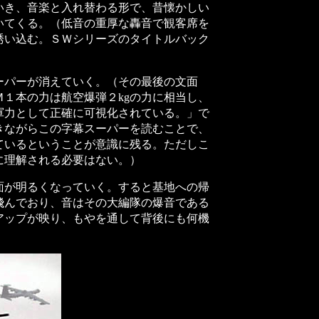
き、音楽と入れ替わる形で、昔懐かしい
いてくる。（低音の重厚な轟音で観客席を
誘い込む。ＳＷシリーズのタイトルバック
パーが消えていく。（その最後の文面
１本の力は航空爆弾２kgの力に相当し、
軍力として正確に可視化されている。」で
きながらこの字幕スーパーを読むことで、
ているということが意識に残る。ただしこ
に理解される必要はない。）
が明るくなっていく。すると基地への帰
飛んでおり、音はその大編隊の爆音である
アップが映り、もやを通して背後にも何機