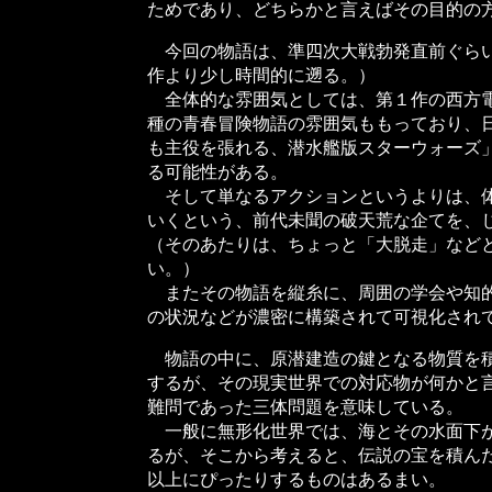
ためであり、どちらかと言えばその目的の
今回の物語は、準四次大戦勃発直前ぐらい
作より少し時間的に遡る。）
全体的な雰囲気としては、第１作の西方電
種の青春冒険物語の雰囲気ももっており、
も主役を張れる、潜水艦版スターウォーズ
る可能性がある。
そして単なるアクションというよりは、体
いくという、前代未聞の破天荒な企てを、
（そのあたりは、ちょっと「大脱走」など
い。）
またその物語を縦糸に、周囲の学会や知的
の状況などが濃密に構築されて可視化され
物語の中に、原潜建造の鍵となる物質を積
するが、その現実世界での対応物が何かと
難問であった三体問題を意味している。
一般に無形化世界では、海とその水面下が
るが、そこから考えると、伝説の宝を積ん
以上にぴったりするものはあるまい。