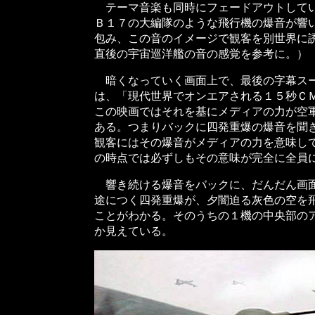
テーマ音楽も同時にフェードアウトしてい
Ｂ１７の大編隊のような飛行機の爆音が響
包み、この音のイメージで観客を別世界に
直後の宇宙巡洋艦の音の感覚を参考に。）
暗くなっていく画面上で、最後の字幕スー
は、「現代世界でオンエアされる１５秒ＣＭ
この映画ではそれを基にメディアの力が空
ある。つまりバックに四発重爆の爆音を聞
観客にはその爆音がメディアの力を意味し
の時点では必ずしもその意味が完全に全員
響き続ける爆音をバックに、だんだん画面
途につく四発重爆が、夕闇迫る灰色の空を
ことがわかる。そのうちの１機の中央部の
か見えている。