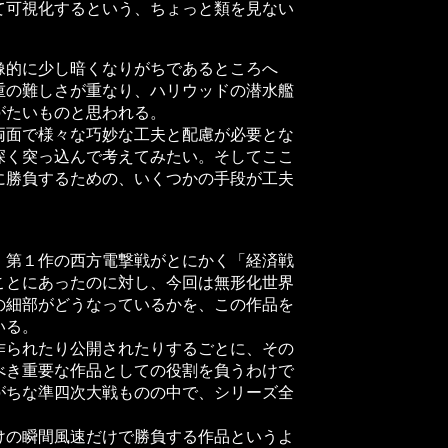
て可視化するという、ちょっと類を見ない
的に少し暗くなりがちであるところへ
重の難しさが重なり、ハリウッドの潜水艦
がたいものと思われる。
面で様々な巧妙な工夫と配慮が必要とな
深く突っ込んで考えてみたい。そしてここ
に勝負するための、いくつかの手段が工夫
第１作の西方電撃戦がとにかく「経済戦
ことにあったのに対し、今回は無形化世界
の細部がどうなっているかを、この作品を
いる。
られたり公開されたりするごとに、その
べき重要な作品としての役割を負うわけで
がちな準四次大戦ものの中で、シリーズ全
の瞬間風速だけで勝負する作品というよ