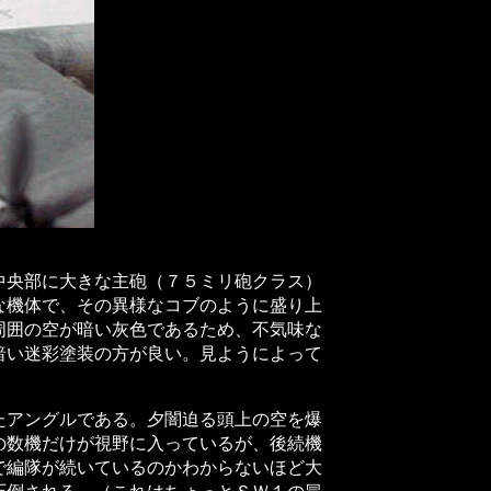
央部に大きな主砲（７５ミリ砲クラス）
な機体で、その異様なコブのように盛り上
周囲の空が暗い灰色であるため、不気味な
暗い迷彩塗装の方が良い。見ようによって
アングルである。夕闇迫る頭上の空を爆
の数機だけが視野に入っているが、後続機
で編隊が続いているのかわからないほど大