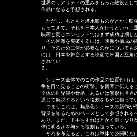
世界のリアリティの重みをもった敵役とし
作品になると予想される。
ただし、もともと潜水艦ものがとかく映像
もってきて、それを日本人が行うという二
映画と同じコンセプトではまず成功は期し
その困難を突破するには、映像や構成の両
り、そのために何が必要なのかについても
には、日本を舞台とする映画で米国と互角
されてい
る。
シリーズ全体でのこの作品の位置付けは、
争を目で見ることの衝撃」を観客に伝える
全体の世界観や骨格、あるいは無形化世界
通じて解説するという役割を多分に担って
つまりこれは、無形化シリーズの新作が作
背景を知るためのベースとして参照される
あり、また、下手をすればとかく暗くなり
体に明るさを与える役割も担っている。
それを考えると、これは単体で公開時だけ