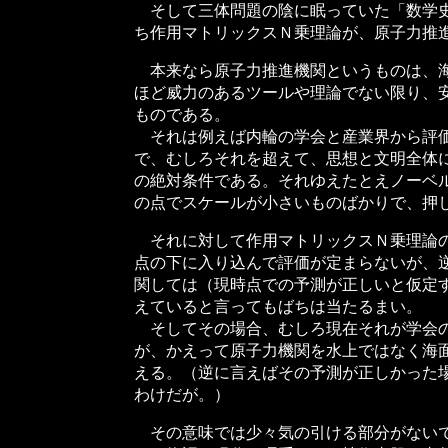
そして三体問題の陰に眠っていた「数学史
ち作用マトリックスＮ乗理論が、原子力推
本来なら原子力推進機関というものは、海
ほど威力のあるツールや理論でない限り、
ものである。
それは例えば内輪の学会と産業界から評価
で、むしろそれを超えて、思想と文明全体
の絶対条件である。それゆえたとえノーベ
の点でスケールが小さいものばかりで、押
それに対して作用マトリックスＮ乗理論の
点の下に入り込んで評価が定まらないが、
関しては（現時点での予測が正しいと仮定
えていると言ってもばちは当たるまい。
そしてその場合、むしろ現在それが学会の
が、かえって原子力機関を水上ではなく海
える。（逆に言えばその予測が正しかった
わけだが。）
その意味では少々気の引ける部分がないで