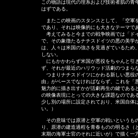
この物語は現代の理系および技術者肌の青
はずである。
またこの映画のスタンスとして、「空軍を
であり、それは映像的にも大きなテーマで
考えてみると今までの戦争映画では「ドイ
で、その象徴たるナチスドイツの悪の美学
は、人々は米国の強さを見過ぎているため
しない。
にもかかわらず米国が悪役をちゃんと引き
ず、それが最近のハリウッド活劇のつまら
つまりナチスドイツにかわる新しい悪役の
由」がベースでなければならず、これを「
魅力的に描き出すかが活劇再生の鍵である
の映像表現にとっての大きな課題なのであ
少し別の場所に設定されており、米国自体
い。）
その意味では原潜と空軍の戦いというもの
り、原潜の建造過程を青春ものの明るさ（
末期の海軍士官のそれに近いが）で描く一