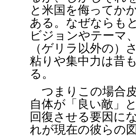
と米国を侮ってか
ある。なぜならも
ビジョンやテーマ
（ゲリラ以外の）
粘りや集中力は昔
る。
つまりこの場合皮
自体が「良い敵」
回復させる要因に
れが現在の彼らの