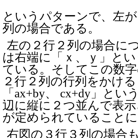
というパターンで、左が
列の場合である。
左の２行２列の場合に
は右端に「ｘ、ｙ」とい
ている。そしてこの数字
２行２列の行列をかける
「
ax+by
、
cx+dy
」とい
辺に縦に２つ並んで表示
が定められていることに
右図の３行３列の場合