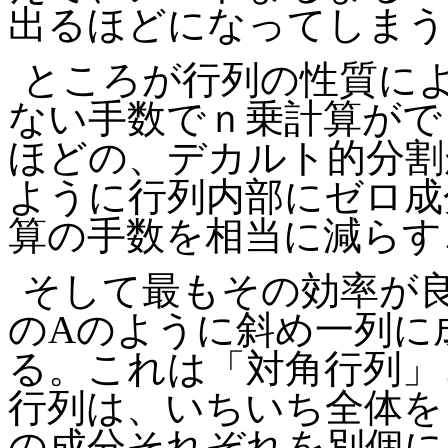
出るほどになってしまう
ところが行列の性質に
ない手数でｎ乗計算がで
ほどの、デカルト的分割
ように行列内部にゼロ成
算の手数を相当に減らす
そして最もその効率が
の
A
のように斜め一列に
る。これは「対角行列」
行列は、いちいち全体を
の成分それぞれを別個に